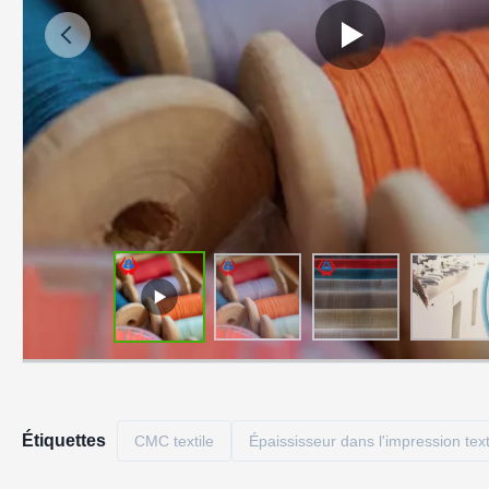
Étiquettes
CMC textile
Épaississeur dans l'impression text