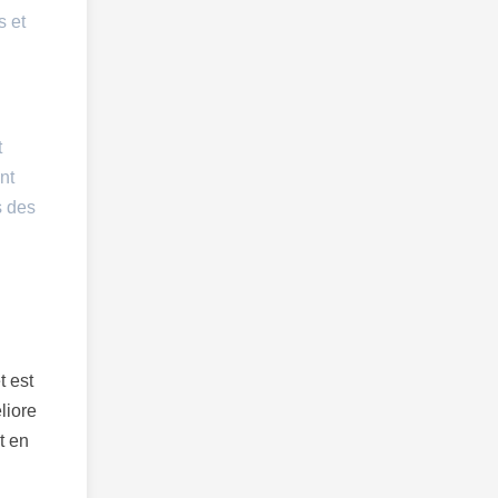
s et
t
nt
s des
t est
liore
t en