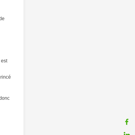
 de
 est
 rincé
 donc