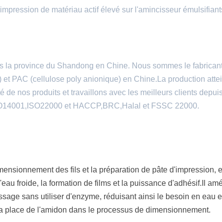
t impression de matériau actif élevé sur l'amincisseur émulsifiant
s la province du Shandong en Chine. Nous sommes le fabrican
et PAC (cellulose poly anionique) en Chine.La production attei
 de nos produits et travaillons avec les meilleurs clients depui
ISO14001,ISO22000 et HACCP,BRC,Halal et FSSC 22000.
nsionnement des fils et la préparation de pâte d'impression, e
eau froide, la formation de films et la puissance d'adhésif.Il amé
tissage sans utiliser d'enzyme, réduisant ainsi le besoin en eau e
à la place de l'amidon dans le processus de dimensionnement.