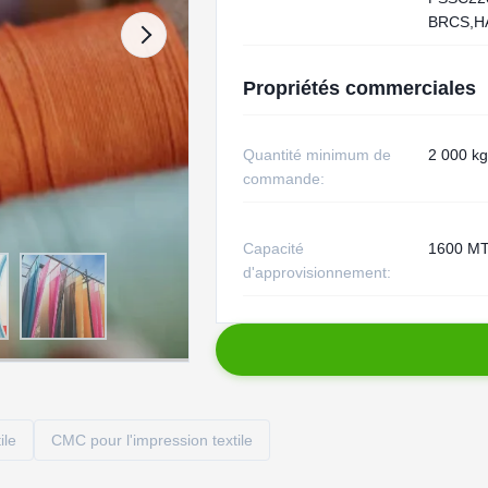
BRCS,H
Propriétés commerciales
Quantité minimum de
2 000 kg
commande:
Capacité
1600 MT
d'approvisionnement:
ile
CMC pour l'impression textile