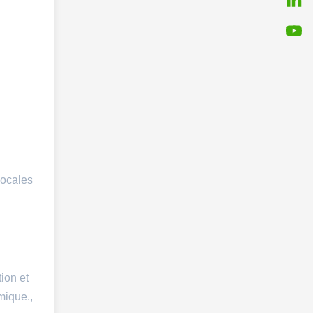
locales
ion et
mique.,