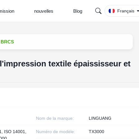
ission
nouvelles
Blog
Français
nt BRCS
l'impression textile épaississeur et
Nom de la marque:
LINGUANG
1, ISO 14001,
Numéro de modèle:
TX3000
000,