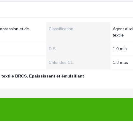
impression et de
Classification:
Agent auxil
textile
D.S:
1.0 min
Chlorides CL:
1.8 max
textile BRCS
,
Épaississant et émulsifiant