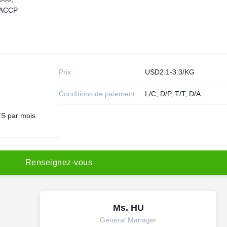
ACCP
Prix:
USD2.1-3.3/KG
Conditions de paiement:
L/C, D/P, T/T, D/A
S par mois
R
e
n
s
e
i
g
n
e
z
-
v
o
u
s
Ms. HU
General Manager