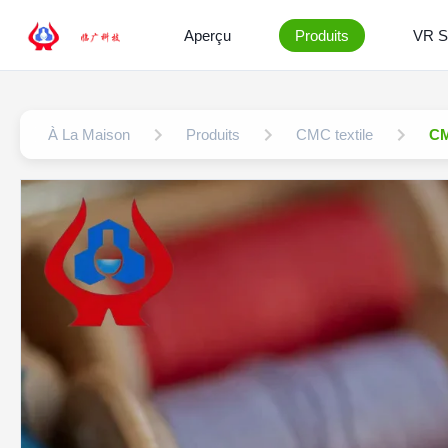
Aperçu
Produits
VR 
À La Maison
Produits
CMC textile
CM