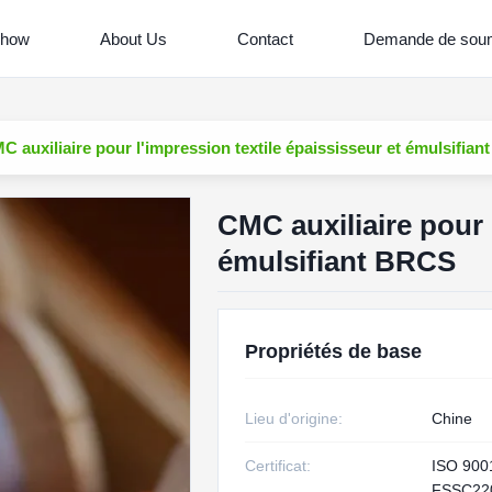
Show
About Us
Contact
Demande de soum
C auxiliaire pour l'impression textile épaississeur et émulsifia
CMC auxiliaire pour 
émulsifiant BRCS
Propriétés de base
Lieu d'origine:
Chine
Certificat:
ISO 900
FSSC22