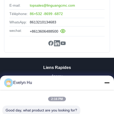
E-mail:
topsales@linguangcmc.com
Téléphone:
86+532 -8699 -6872
WhatsApp:
8613210134683
wechat:
+8613606488500
Liens Rapides
Aperçu
Produits
Evelyn Hu
VR Show
A Propos De Nous
2:16 PM
Visite D'usine
Contrôle De La Qualité
Good day, what product are you looking for?