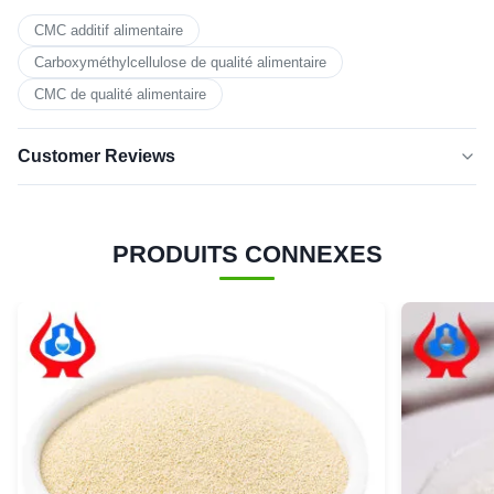
CMC additif alimentaire
Carboxyméthylcellulose de qualité alimentaire
CMC de qualité alimentaire
Customer Reviews
5.0
★★★★★
★★★★★
Basé sur 50 critiques récemment
PRODUITS CONNEXES
cinq
100%
étoiles
4 étoiles
0
3 étoiles
0
2 étoiles
0
1 étoile
0
ADAN
★★★★★
★★★★★
A
Belgium
Feb 10.2026