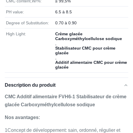
CMC content,W/%:
≥ 99,5%
PH value:
6.5 à 8.5
Degree of Substitution:
0.70 à 0.90
High Light:
Crème glacée
Carboxyméthylcellulose sodique
,
Stabilisateur CMC pour crème
glacée
,
Additif alimentaire CMC pour crème
glacée
Description du produit
CMC Additif alimentaire FVH6-1 Stabilisateur de crème
glacée Carboxyméthylcellulose sodique
Nos avantages:
1Concept de développement: sain, ordonné, régulier et