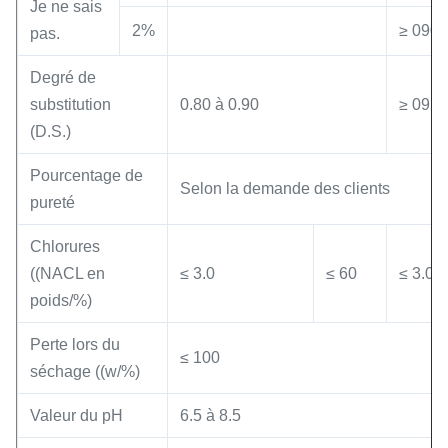
Je ne sais
2%
≥ 090
pas.
Degré de
substitution
0.80 à 0.90
≥ 092
(D.S.)
Pourcentage de
Selon la demande des clients
pureté
Chlorures
((NACL en
≤ 3.0
≤ 60
≤ 3.0
poids/%)
Perte lors du
≤ 100
séchage ((w/%)
Valeur du pH
6.5 à 8.5