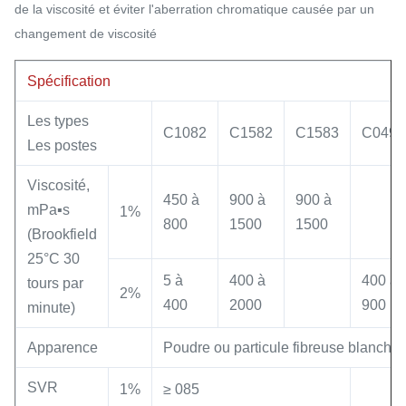
de la viscosité et éviter l'aberration chromatique causée par un
changement de viscosité
Spécification
Les types
C1082
C1582
C1583
C0492
Les postes
Viscosité,
450 à
900 à
900 à
mPa▪s
1%
800
1500
1500
(Brookfield
25°C 30
5 à
400 à
400 à
tours par
2%
400
2000
900
minute)
Apparence
Poudre ou particule fibreuse blanche
SVR
1%
≥ 085