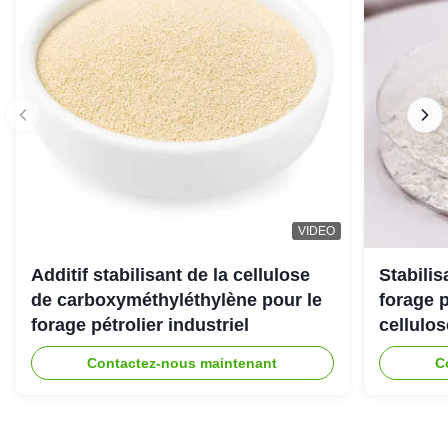
VIDEO
Additif stabilisant de la cellulose
Stabili
de carboxyméthyléthylène pour le
forage 
forage pétrolier industriel
cellulo
Contactez-nous maintenant
C