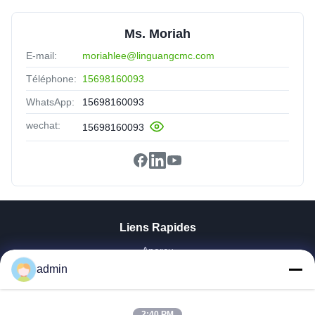
Ms. Moriah
E-mail:
moriahlee@linguangcmc.com
Téléphone:
15698160093
WhatsApp:
15698160093
wechat:
15698160093
Liens Rapides
Aperçu
Produits
admin
VR Show
A Propos De Nous
2:40 PM