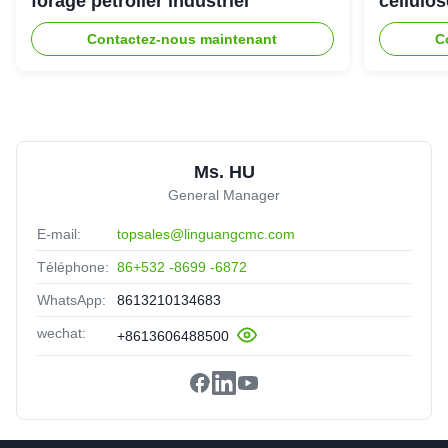
forage pétrolier industriel
cellulo
Contactez-nous maintenant
C
Ms. HU
General Manager
E-mail:
topsales@linguangcmc.com
Téléphone:
86+532 -8699 -6872
WhatsApp:
8613210134683
wechat:
+8613606488500